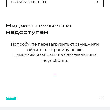
Сервис для корпоративных клиентов
ЗАКАЗАТЬ ЗВОНОК
HAVAL Лизинг
АКСЕССУАРЫ HAVAL
Автомобильные аксессуары
АКСЕССУАРЫ HAVAL
Коллекция CITY
Виджет временно
Автомобильные аксессуары
Коллекция Базовая
недоступен
Коллекция CITY
Коллекция Детская
Попробуйте перезагрузить страницу или
Коллекция Базовая
зайдите на страницу позже.
Приносим извинения за доставленные
Коллекция Детская
неудобства.
ПЕРЕЗАГРУЗИТЬ СТРАНИЦУ
M6