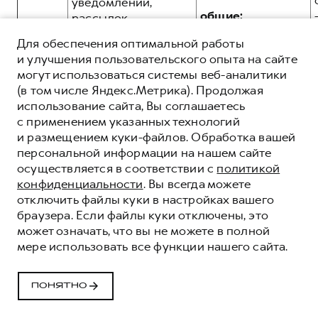
уведомлений,
общие:
рассылок,
информационных и
Для обеспечения оптимальной работы
рекламных
и улучшения пользовательского опыта на сайте
сообщений и
могут использоваться системы веб-аналитики
материалов в том
3.11.
(в том числе Яндекс.Метрика). Продолжая
числе, но не
использование сайта, Вы соглашаетесь
ограничиваясь, о
с применением указанных технологий
продукции и
и размещением куки-файлов. Обработка вашей
услугах,
персональной информации на нашем сайте
презентаций, о
иные:
осуществляется в соответствии с
политикой
новостях брендов
конфиденциальности
. Вы всегда можете
HAVAL, GWM,
отключить файлы куки в настройках вашего
посредством e-mail
браузера. Если файлы куки отключены, это
рассылки:
может означать, что вы не можете в полной
мере использовать все функции нашего сайта.
общие:
Получение
ПОНЯТНО
предложения на