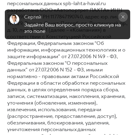
персональных данных spb-lahta-haval.ru
Тест-драйв
СЕРВИСНОЕ ОБСЛУЖИВАНИЕ
О дилере
разработана ООО «Автопортрет ЛАХТА» ИНН
7814693364 ОГРН 1177847190740, адрес юр. лица:
Сергей
Трейд-ин
Нулевое ТО
Наша команда
197229, Россия, Санкт-Петербург, Лахтинский пр.,
Задайте Ваш вопрос, просто кликнув на 
DARGO
DARGO X
Программа «Помощь на дороге»
Контакты
д. 10, лит. А., оф. 1 (далее – «Компания») в
это поле
от 3 199 000 ₽
от 3 499 000 ₽
соответствии с Конституцией Российской
КРЕДИТ И СТРАХОВАНИЕ
Регламенты технического обслуживания
Федерации, Федеральным законом “Об
Кредитный калькулятор
Электронный ПТС
информации, информационных технологиях и о
защите информации” от 27.07.2006 N 149 - ФЗ,
Страхование
Федеральным законом “О персональных
Кредит
ПОДДЕРЖКА
данных” от 27.07.2006 N 152 - ФЗ, иными
F7
F7X
нормативно - правовыми актами Российской
GWM Безопасность
от 2 899 000 ₽
от 3 599 000 ₽
Федерации в области обработки персональных
КОРПОРАТИВНЫМ КЛИЕНТАМ
Гарантия HAVAL
данных, в целях определения порядка сбора,
записи, систематизации, накопления, хранения,
Для малого бизнеса
Мобильное приложение GWM
уточнения (обновления, изменения),
Корпоративным клиентам
Программа «HAVAL Защита+»
извлечения, использования, передачи
(распространение, предоставление, доступ),
Крупным корпоративным клиентам
Руководства по эксплуатации
POER
обезличивания, блокирования, удаления,
от 3 449 000 ₽
Система управления автопарком
Подписки
уничтожения персональных данных