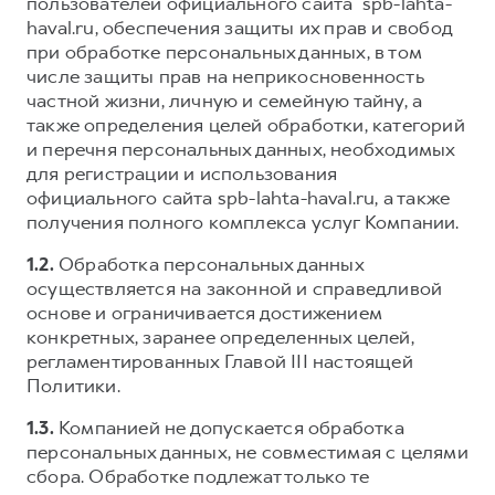
Сервис для корпоративных клиентов
пользователей официального сайта spb-lahta-
haval.ru, обеспечения защиты их прав и свобод
HAVAL Лизинг
АКСЕССУАРЫ HAVAL
при обработке персональных данных, в том
Автомобильные аксессуары
числе защиты прав на неприкосновенность
частной жизни, личную и семейную тайну, а
АКСЕССУАРЫ HAVAL
Коллекция CITY
также определения целей обработки, категорий
Автомобильные аксессуары
Коллекция Базовая
и перечня персональных данных, необходимых
для регистрации и использования
Коллекция CITY
Коллекция Детская
официального сайта spb-lahta-haval.ru, а также
Коллекция Базовая
получения полного комплекса услуг Компании.
Коллекция Детская
1.2.
Обработка персональных данных
осуществляется на законной и справедливой
основе и ограничивается достижением
конкретных, заранее определенных целей,
регламентированных Главой III настоящей
Политики.
1.3.
Компанией не допускается обработка
персональных данных, не совместимая с целями
сбора. Обработке подлежат только те