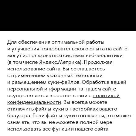
Для обеспечения оптимальной работы
и улучшения пользовательского опыта на сайте
могут использоваться системы веб-аналитики
(в том числе Яндекс.Метрика). Продолжая
использование сайта, Вы соглашаетесь
с применением указанных технологий
HAVAL КРЕДИТ
и размещением куки-файлов. Обработка вашей
персональной информации на нашем сайте
ПОЛНАЯ СТОИМОСТЬ КРЕДИТА (ЗАЙМА)
осуществляется в соответствии с
политикой
В % ГОДОВЫХ ОТ 0,01% ДО 15,808%
конфиденциальности
. Вы всегда можете
ОЦЕНИВАЙТЕ СВОИ ФИНАНСОВЫЕ
отключить файлы куки в настройках вашего
ВОЗМОЖНОСТИ И РИСКИ
браузера. Если файлы куки отключены, это может
КРЕДИТ ОТ 0,01%
означать, что вы не можете в полной мере
использовать все функции нашего сайта.
ЗАЯВКА НА РАСЧЁТ КРЕДИТА