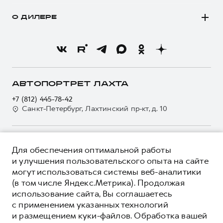
Покупателям
Моторное масло
Программа «HAVAL Защита+»
О ДИЛЕРЕ
Владельцам
Стоимость ТО
Тест-драйв
О бренде
Нулевое ТО
Трейд-ин
Новости
Программа «Помощь на дороге»
Кредитный калькулятор
О GWM
Регламенты технического обслуживания
Страхование
О дилере
АВТОПОРТРЕТ ЛАХТА
Электронный ПТС
Кредит
Наша команда
+7 (812) 445-78-42
GWM Безопасность
Для малого бизнеса
Санкт-Петербург, Лахтинский пр-кт, д. 10
Контакты
Гарантия HAVAL
Корпоративным клиентам
Мобильное приложение GWM
Крупным корпоративным клиентам
О ПРОДУКТЕ
Программа «HAVAL Защита+»
Для обеспечения оптимальной работы
Система управления автопарком
КРЕДИТНЫЕ ПРОГРАММЫ
и улучшения пользовательского опыта на сайте
Руководства по эксплуатации
Сервис для корпоративных клиентов
могут использоваться системы веб-аналитики
ЦЕНЫ И ВЫГОДЫ
Подписки
HAVAL Лизинг
(в том числе Яндекс.Метрика). Продолжая
ЮРИДИЧЕСКАЯ ИНФОРМАЦИЯ
использование сайта, Вы соглашаетесь
Автомобильные аксессуары
Автомобильные аксессуары
Вся представленная на сайте информация, касающаяся
с применением указанных технологий
Коллекция CITY
автомобилей и сервисного обслуживания, носит
Коллекция CITY
и размещением куки-файлов. Обработка вашей
информационный характер и не является публичной офертой.