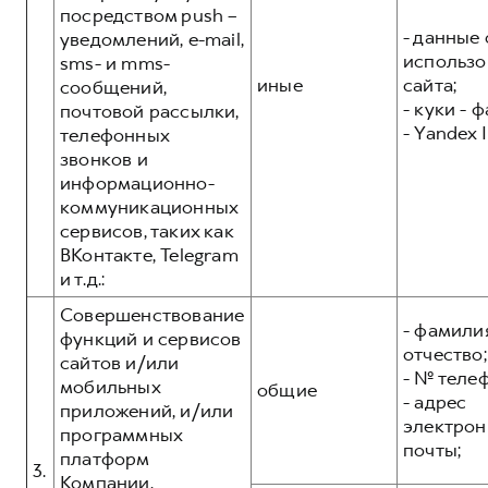
посредством push –
- данные 
уведомлений, e-mail,
использо
sms- и mms-
иные
сайта;
сообщений,
- куки - 
почтовой рассылки,
- Yandex I
телефонных
звонков и
информационно-
коммуникационных
сервисов, таких как
ВКонтакте, Telegram
и т.д.:
Совершенствование
- фамилия
функций и сервисов
отчество;
сайтов и/или
- № теле
мобильных
общие
- адрес
приложений, и/или
электрон
программных
почты;
платформ
3.
Компании,