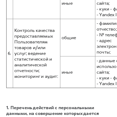
иные
сайта;
- куки - 
- Yandex I
- фамилия
отчество;
Контроль качества
- № теле
предоставляемых
общие
- адрес
Пользователям
электрон
товаров и/или
почты;
6.
услуг; ведение
статистической и
- данные 
аналитической
использо
отчетности;
иные
сайта;
мониторинг и аудит:
- куки - 
- Yandex I
1. Перечень действий с персональными
данными, на совершение которых дается