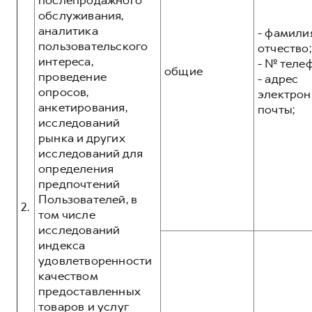
послепродажного
обслуживания,
аналитика
- фамилия
пользовательского
отчество;
интереса,
- № теле
общие
проведение
- адрес
опросов,
электрон
анкетирования,
почты;
исследований
рынка и других
исследований для
определения
предпочтений
Пользователей, в
2.
том числе
исследований
индекса
удовлетворенности
качеством
предоставленных
товаров и услуг