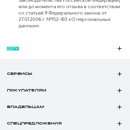
законодательства Российской Федерации)
или до момента его отзыва в соответствии
со статьей 9 Федерального закона от
27.07.2006 г. №152-ФЗ «О персональных
данных».
M6
JOLION
СЕРВИСЫ
DARGO
Автомобили в наличии
DARGO Х
ПОКУПАТЕЛЯМ
Заказать тест-драйв
F7
Автомобили в наличии
Рассчитать кредит
F7x
ВЛАДЕЛЬЦАМ
Конфигуратор HAVAL
Записаться на сервис
POER
Все о сервисе
Аксессуары HAVAL
СПЕЦПРЕДЛОЖЕНИЯ
Запись на сервис
Каталоги и прайс-листы