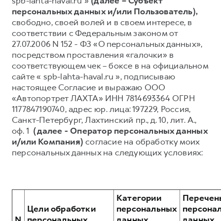
spb-lahta-haval.ru »
(далее – Субъект
персональных данных и/или Пользователь),
Тест-драйв
СЕРВИСНОЕ ОБСЛУЖИВАНИЕ
О дилере
свободно, своей волей и в своем интересе, в
Трейд-ин
Нулевое ТО
Наша команда
соответствии с Федеральным законом от
27.07.2006 N 152 - ФЗ «О персональных данных»,
DARGO
DARGO X
Программа «Помощь на дороге»
Контакты
от 3 199 000 ₽
от 3 499 000 ₽
посредством проставления «галочки» в
КРЕДИТ И СТРАХОВАНИЕ
Регламенты технического обслуживания
соответствующем чек – боксе в на официальном
сайте « spb-lahta-haval.ru », подписываю
Кредитный калькулятор
Электронный ПТС
настоящее Согласие и выражаю ООО
Страхование
«Автопортрет ЛАХТА» ИНН 7814693364 ОГРН
1177847190740, адрес юр. лица: 197229, Россия,
Кредит
ПОДДЕРЖКА
Санкт-Петербург, Лахтинский пр., д. 10, лит. А.,
F7
F7X
GWM Безопасность
от 2 899 000 ₽
от 3 599 000 ₽
оф. 1
(далее - Оператор персональных данных
и/или Компания)
согласие на обработку моих
КОРПОРАТИВНЫМ КЛИЕНТАМ
Гарантия HAVAL
персональных данных на следующих условиях:
Для малого бизнеса
Мобильное приложение GWM
Корпоративным клиентам
Программа «HAVAL Защита+»
Крупным корпоративным клиентам
Руководства по эксплуатации
Категории
Перечен
POER
от 3 449 000 ₽
Система управления автопарком
Подписки
Цели обработки
персональных
персона
N
персональных
данных,
данных,