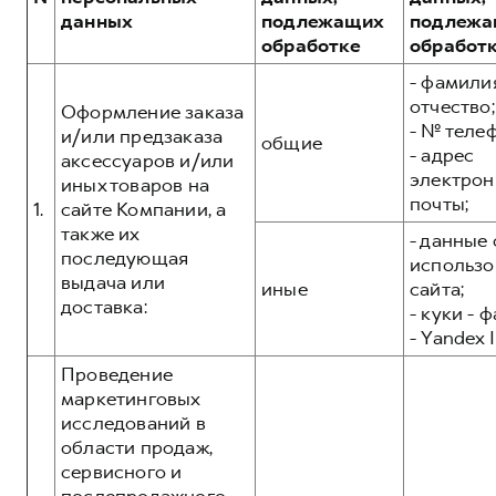
Сервис для корпоративных клиентов
данных
подлежащих
подлежа
HAVAL Лизинг
АКСЕССУАРЫ HAVAL
обработке
обработ
Автомобильные аксессуары
- фамилия
отчество;
АКСЕССУАРЫ HAVAL
Коллекция CITY
Оформление заказа
- № теле
и/или предзаказа
общие
Автомобильные аксессуары
Коллекция Базовая
- адрес
аксессуаров и/или
электрон
Коллекция CITY
Коллекция Детская
иных товаров на
почты;
1.
сайте Компании, а
Коллекция Базовая
также их
- данные 
Коллекция Детская
последующая
использо
выдача или
иные
сайта;
доставка:
- куки - 
- Yandex I
Проведение
маркетинговых
исследований в
области продаж,
сервисного и