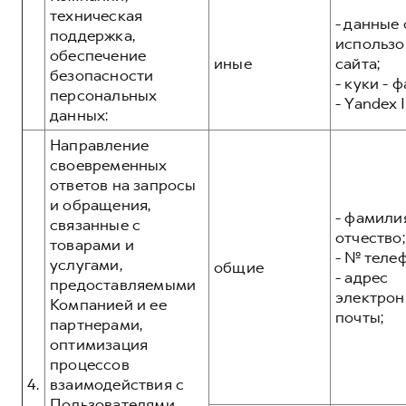
техническая
- данные 
поддержка,
использо
обеспечение
иные
сайта;
безопасности
- куки - 
персональных
- Yandex I
данных:
Направление
своевременных
ответов на запросы
и обращения,
- фамилия
связанные с
отчество;
товарами и
- № теле
услугами,
общие
- адрес
предоставляемыми
электрон
Компанией и ее
почты;
партнерами,
оптимизация
процессов
4.
взаимодействия с
Пользователями,