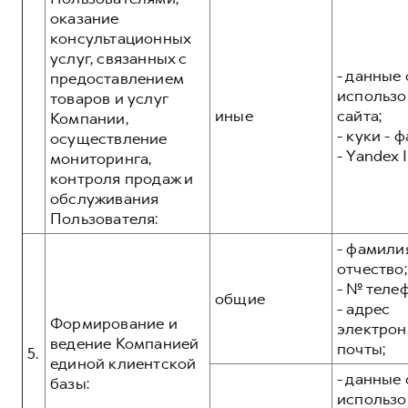
оказание
консультационных
услуг, связанных с
- данные 
предоставлением
использо
товаров и услуг
иные
сайта;
Компании,
- куки - 
осуществление
- Yandex I
мониторинга,
контроля продаж и
обслуживания
Пользователя:
- фамилия
отчество;
- № теле
общие
- адрес
Формирование и
электрон
ведение Компанией
почты;
5.
единой клиентской
- данные 
базы:
использо